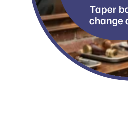
Taper ba
change c