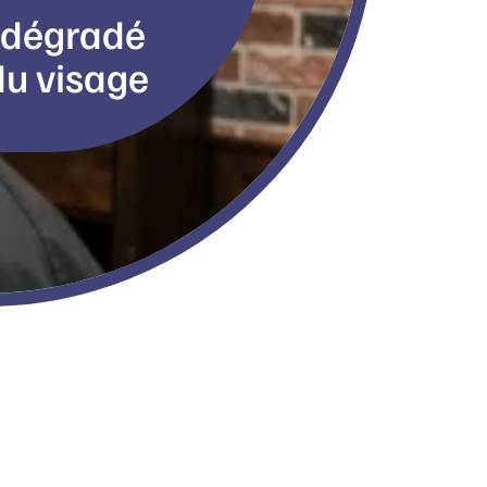
e dégradé
du visage