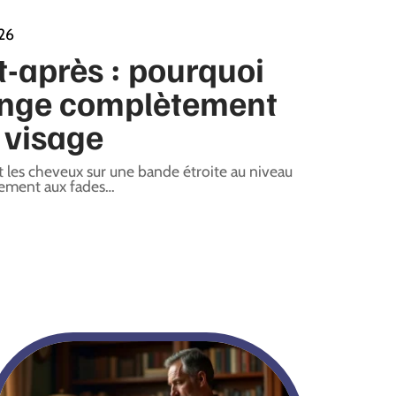
26
-après : pourquoi
ange complètement
 visage
it les cheveux sur une bande étroite au niveau
rement aux fades
…