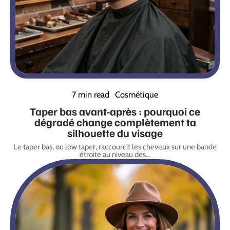
7 min read
Cosmétique
Taper bas avant-après : pourquoi ce
dégradé change complètement ta
silhouette du visage
Le taper bas, ou low taper, raccourcit les cheveux sur une bande
étroite au niveau des
…