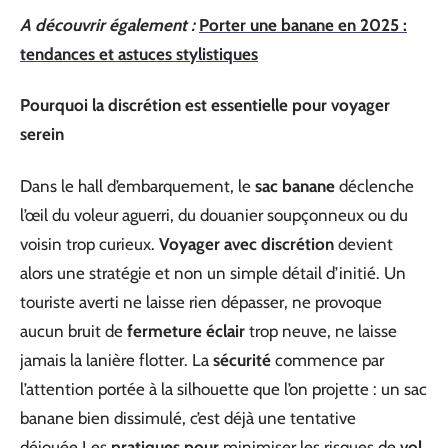
A découvrir également :
Porter une banane en 2025 :
tendances et astuces stylistiques
Pourquoi la discrétion est essentielle pour voyager
serein
Dans le hall d’embarquement, le
sac banane
déclenche
l’œil du voleur aguerri, du douanier soupçonneux ou du
voisin trop curieux.
Voyager avec discrétion
devient
alors une stratégie et non un simple détail d’initié. Un
touriste averti ne laisse rien dépasser, ne provoque
aucun bruit de
fermeture éclair
trop neuve, ne laisse
jamais la lanière flotter. La
sécurité
commence par
l’attention portée à la silhouette que l’on projette : un sac
banane bien dissimulé, c’est déjà une tentative
déjouée.Les
pratiques pour
minimiser les risques de
vol