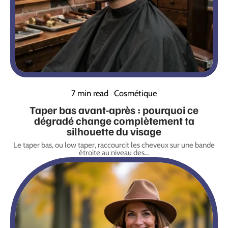
7 min read
Cosmétique
Taper bas avant-après : pourquoi ce
dégradé change complètement ta
silhouette du visage
Le taper bas, ou low taper, raccourcit les cheveux sur une bande
étroite au niveau des
…