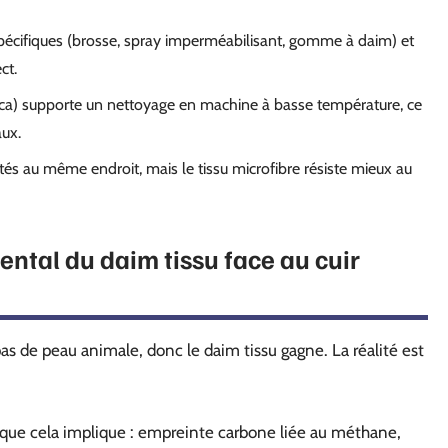
 spécifiques (brosse, spray imperméabilisant, gomme à daim) et
ct.
ca) supporte un nettoyage en machine à basse température, ce
aux.
tés au même endroit, mais le tissu microfibre résiste mieux au
ntal du daim tissu face au cuir
s de peau animale, donc le daim tissu gagne. La réalité est
e que cela implique : empreinte carbone liée au méthane,