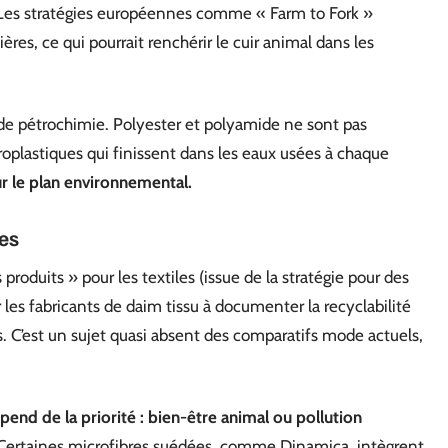
l. Les stratégies européennes comme « Farm to Fork »
ères, ce qui pourrait renchérir le cuir animal dans les
r de pétrochimie. Polyester et polyamide ne sont pas
oplastiques qui finissent dans les eaux usées à chaque
r le plan environnemental.
es
roduits » pour les textiles (issue de la stratégie pour des
r les fabricants de daim tissu à documenter la recyclabilité
s. C’est un sujet quasi absent des comparatifs mode actuels,
pend de la priorité : bien-être animal ou pollution
le. Certaines microfibres suédées, comme Dinamica, intègrent