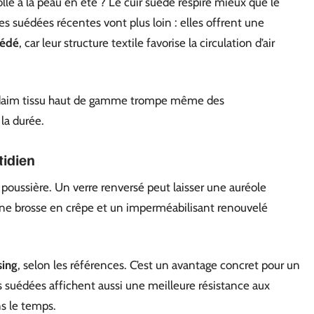
le à la peau en été ? Le cuir suédé respire mieux que le
res suédées récentes vont plus loin : elles offrent une
uédé
, car leur structure textile favorise la circulation d’air
e daim tissu haut de gamme trompe même des
 la durée.
tidien
la poussière. Un verre renversé peut laisser une auréole
une brosse en crêpe et un imperméabilisant renouvelé
sing
, selon les références. C’est un avantage concret pour un
s suédées affichent aussi une meilleure résistance aux
ns le temps.