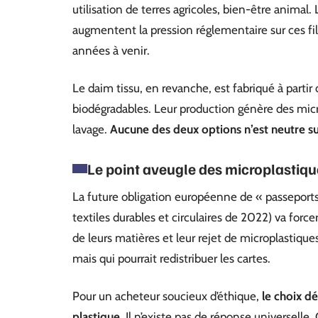
utilisation de terres agricoles, bien-être anima
augmentent la pression réglementaire sur ces fili
années à venir.
Le daim tissu, en revanche, est fabriqué à parti
biodégradables. Leur production génère des micr
lavage.
Aucune des deux options n’est neutre su
Le point aveugle des microplastiqu
La future obligation européenne de « passeports p
textiles durables et circulaires de 2022) va force
de leurs matières et leur rejet de microplastique
mais qui pourrait redistribuer les cartes.
Pour un acheteur soucieux d’éthique,
le choix dé
plastique
. Il n’existe pas de réponse universel